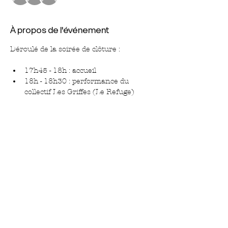
À propos de l'événement
Déroulé de la soirée de clôture :
17h45 - 18h : accueil 
18h - 18h30 : performance du 
collectif Les Griffes (Le Refuge)
18h30 - 19h : prise de parole
19h - 20h : cocktail
Partager cet événement