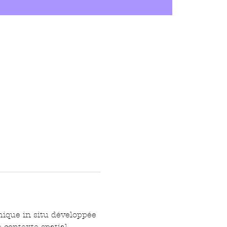
ique in situ développée 
contexte spatial, 