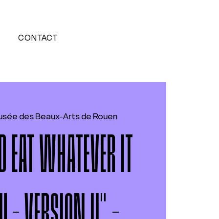
CONTACT
sée des Beaux-Arts de Rouen
 EAT WHATEVER IT
U - VERSION II" -