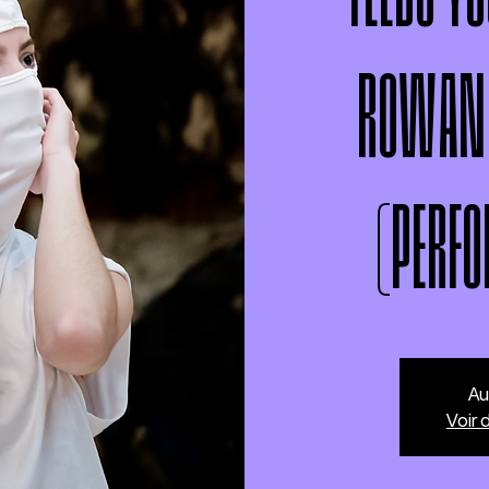
ROWAN 
(PERF
Au
Voir