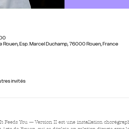
:00
 Rouen, Esp. Marcel Duchamp, 76000 Rouen, France
utres invités
 Feeds You — Version II est une installation chorégraph
rts de Rouen, qui se déploie en relation directe avec le 