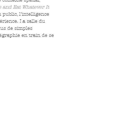
 and Eat Whatever It 
ublic, l’intelligence 
érience. La salle du 
lus de simples 
égraphie en train de se 