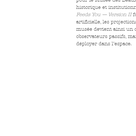
historique et institution
Feeds You — Version II
 
artificielle, les project
musée devient ainsi un c
observateurs passifs, mai
déployer dans l’espace.